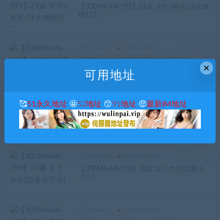
【300MAAN-599】21歳 大学3年生/泳衣櫃
檯打工
Minerva
300MAAN系列
【300MAAN-602】22歲內衣店店員
×
可用地址
Minerva
300MAAN系列
🥰
51永久地址
🤩
52地址
😙
91地址
🤑
最新IM地址
【300MAAN-597】21歳 大学3年生(環境学
科)
Minerva
300MAAN系列
【300MAAN-598】20歳 女子大生(読者モ
デル)
Minerva
300MAAN系列