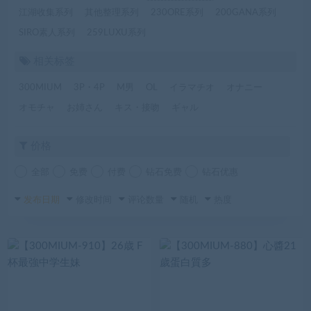
江湖收集系列
其他整理系列
230ORE系列
200GANA系列
SIRO素人系列
259LUXU系列
相关标签
300MIUM
3P・4P
M男
OL
イラマチオ
オナニー
オモチャ
お姉さん
キス・接吻
ギャル
价格
全部
免费
付费
钻石免费
钻石优惠
发布日期
修改时间
评论数量
随机
热度