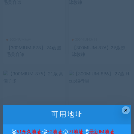
300MIUM系列
300MIUM系列
【300MIUM-878】 24歳 脫
【300MIUM-876】29歳游
毛美容師
泳教練
×
可用地址
300MIUM系列
300MIUM系列
【300MIUM-875】21歳 高
【300MIUM-896】 27歳 H-
🥰
51永久地址
🤩
52地址
😙
91地址
🤑
最新IM地址
個子多
cup銀行員