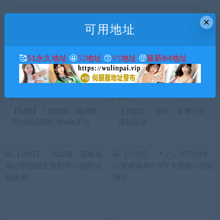
×
可用地址
🥰
51永久地址
🤩
52地址
😙
91地址
🤑
最新IM地址
圖文
圖文
【JVID】『加加喵』繩縛助
【JVID】『萌米』束缚下的
理の面試調教,34min,97p
强制高潮