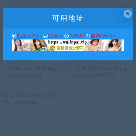
×
可用地址
🥰
51永久地址
🤩
52地址
😙
91地址
🤑
最新IM地址
259LUXU系列
259LUXU系列
【259LUXU-1786】静葉 2
【259LUXU-1764】明香里
5歳 美容診所接待
32歳 模特事务所经营