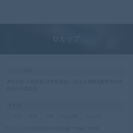
Dカップ
分类筛选
请在后台-主题设置-分类页筛选-一级主分类筛选配置和排序
您的主分类筛选
价格
全部
免费
付费
钻石免费
钻石优惠
发布日期
修改时间
评论数量
随机
热度