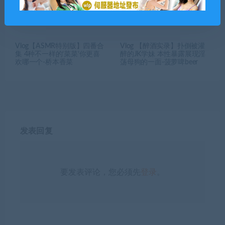
Vlog【ASMR特别版】四番合
Vlog 【醉酒实录】扑倒被灌
集 4种不一样的‘菜菜’你更喜
醉的JK学妹 本性暴露展现淫
欢哪一个-桥本香菜
荡母狗的一面-菠萝啤beer
发表回复
要发表评论，您必须先
登录
。