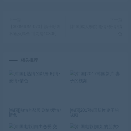
上一篇
下一篇
【300MIUM-073】護士呼叫
[韩国]成人學院 剧情/爱情/情
不適,火鳥金目[高清1080P]
色
相关推荐
[韩国]]熱情的鄰居 剧情/爱情/
[韩国]2017韩国新片 妻子的
情色
视频