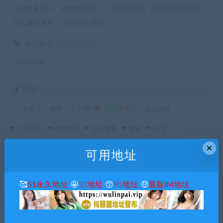
江湖收集系列
其他整理系列
230ORE系列
200GANA系列
SIRO素人系列
259LUXU系列
相关标签
200GANA
价格
全部
免费
付费
钻石免费
钻石优惠
发布日期
修改时间
评论数量
随机
热度
×
可用地址
🥰
51永久地址
🤩
52地址
😙
91地址
🤑
最新IM地址