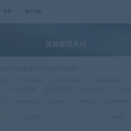
精選
国产传媒
其他整理系列
一级主分类筛选配置和排序您的主分类筛选
流传
300NTK系列
320MMGH系列
300MAAN系列
列
江湖收集系列
其他整理系列
230ORE系列
200G
BAT
241GAREA
253KAKU
274ETQT
276KITAIKE
石免费
钻石优惠
热度