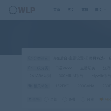
首頁
博文
電影
圖文
分类筛选
请在后台-主题设置-分类页筛选-
二级分类
日语Video
直播纪实
江湖
261ARA系列
300MIUM系列
Mywife系
相关标签
152EKO
200GANA
233
价格
全部
免费
付费
钻