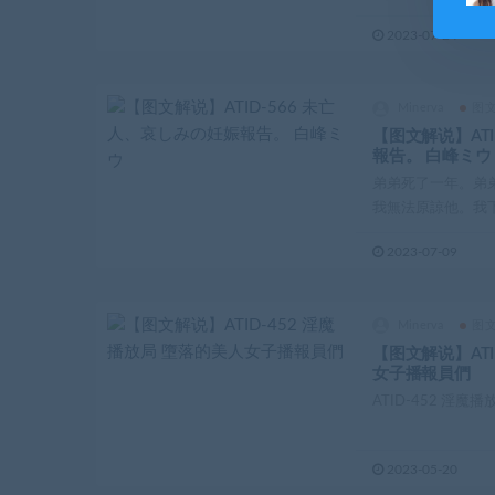
2023-07-24
Minerva
图
【图文解说】ATI
報告。 白峰ミウ
弟弟死了一年。弟
我無法原諒他。我下
2023-07-09
Minerva
图
【图文解说】ATI
女子播報員們
ATID-452 淫
2023-05-20