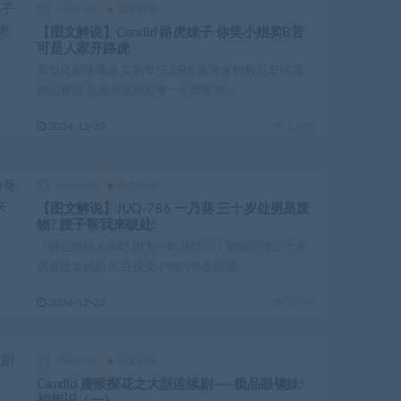
Minerva
图文解说
【图文解说】Candid 路虎妹子 你笑小姐卖B苦
可是人家开路虎
看似良家味满满 实则早已卖B发家致富的极品老鸡 看
她的视频 你会感觉她和每一个嫖客都...
2024-12-29
3.38K
Minerva
图文解说
【图文解说】JUQ-786 一乃葵 三十岁处男是废
物? 嫂子帮我来破处!
「请让我插入你吧,因为一时就好！！我很同情三十岁
仍是处女的姐夫,并接受了他的毕生愿望...
2024-12-22
3.48K
Minerva
图文解说
Candid 瘦猴探花之大型连续剧——极品眼镜妹!
初相识（一）