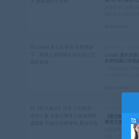
永远对冷白皮的小
脂的美人才能真正驾驭
2024-10-17
Minerva
图
Candid 黄先
头前扣逼口交抱
一阵急促的敲门声
过去连忙开门 走进镜
2024-10-05
Minerva
图
【图文解说】比
🥰
搬來之後連續兩週
春
也正是因为大牛答
婚后，大牛也一直践