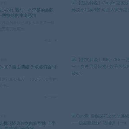
文解说
ED-741 我与一个淫荡的兼职
一段快速的中出恋情
我与一个淫荡的兼职已婚女人发生了一段
无意识地用她...
1.99K
文解说
-807 栗山莉緒 为求签订合同
JUQ-807。 JUQ-573C 客戶
中...
2.89K
文解说
斩星选探花经典作之白衣甜妹 上半
人 娇嗔插到子宫疼