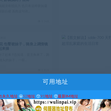
姐姐没有抵抗力 也只有这样肤如凝
白裙 虽然这句诗...
1.54K
文解说
生探花 包臀裙妹子，骑身上调情镜
起来操
响了起来 9总知道，是主角来了，跑
头的妹子，一双...
1.82K
可用地址
文解说
圖文
常人性慾強一倍的人妻 在義父
51永久地址
🤩
52地址
😙
91地址
🤑
最新IM地址
禁慾 對義父肉棒發情 夏目彩
应了这个条件，小春才会嫁给他。
行着当初的约定，夜...