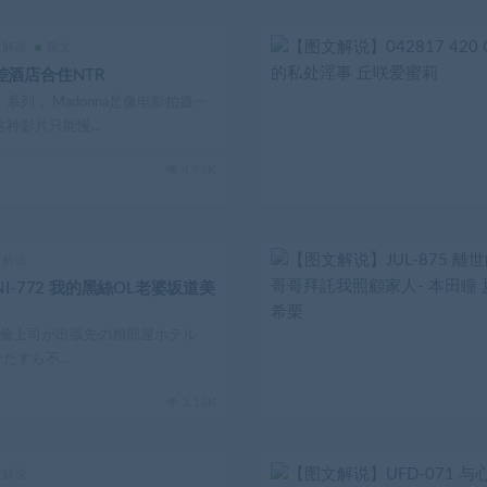
文解说
圖文
酒店合住NTR
系列， Madonna是像电影拍摄一
种影片只能慢...
4.95K
文解说
I-772 我的黑絲OL老婆坂道美
倫上司が出張先の相部屋ホテル
すら不...
3.13K
文解说