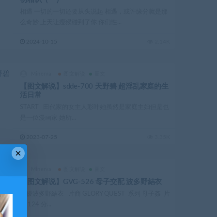
相遇 一切的一切还要从头说起 相遇，或许缘分就是那
么奇妙 上天让瘦猴碰到了你 你们性...
2024-10-15
2.14K
Minerva
图文解说
圖文
【图文解说】sdde-700 天野碧 超淫乱家庭的生
活日常
START 田代家的女主人彩叶她虽然是家庭主妇但是也
是一位漫画家 她所...
2023-07-25
3.35K
×
Minerva
图文解说
圖文
【图文解说】GVG-526 母子交配 波多野結衣
女優波多野結衣 片商 GLORY QUEST 系列 母子姦 片
長 124 分...