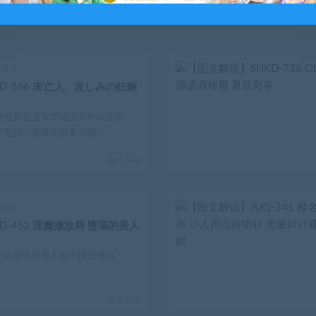
2.65K
文解说
D-566 未亡人、哀しみの妊娠
弟在我急需幫助時沒有伸出援手，
定決心要讓他做最不能...
3.04K
文解说
D-452 淫魔播放局 墮落的美人
魔播放局 墮落的美人女子播報員們
2.59K