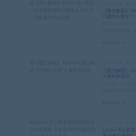
Minerva
图
【图文解说】PR
已婚女人发生了
PRED-741 
快速的中出恋情，她
2025-01-19
Minerva
图
【图文解说】JUQ
人妻失身淫虫
今天我们一起来看看这部
是傲慢社長 不斷被他
2024-12-23
Minerva
图
Candid 千人
场 仙气白裙很勾