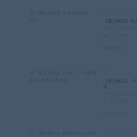
Minerva
图
【图文解说】出差
就是这个【相部屋】
般的「文艺范」，这
2023-05-14
Minerva
图
【图文解说】SSN
琉
新入女子社員と絶
で…朝から晩までひた
2023-03-06
Minerva
图