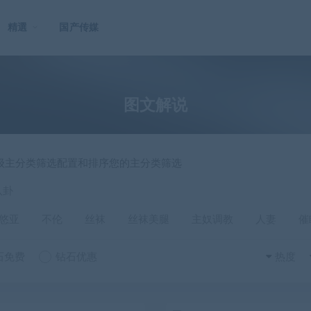
精選
国产传媒
图文解说
一级主分类筛选配置和排序您的主分类筛选
八卦
悠亚
不伦
丝袜
丝袜美腿
主奴调教
人妻
催
石免费
钻石优惠
热度