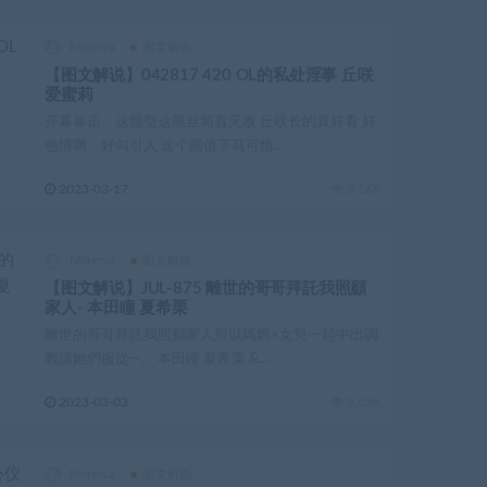
Minerva
图文解说
【图文解说】042817 420 OL的私处淫事 丘咲
爱蜜莉
开幕暴击、这腿型这黑丝简直无敌 丘咲长的真好看 好
色情啊、好勾引人 这个颜值下马可惜...
2023-03-17
3.16K
Minerva
图文解说
【图文解说】JUL-875 離世的哥哥拜託我照顧
家人- 本田瞳 夏希栗
離世的哥哥拜託我照顧家人所以媽媽×女兒一起中出調
教讓她們服從―。 本田瞳 夏希栗 &...
2023-03-03
3.05K
Minerva
图文解说