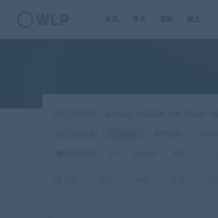
首頁
博文
電影
圖文
分类筛选
请在后台-主题设置-分类页筛选-
二级分类
图文解说
兩性話題
口水
相关标签
3P
cosplay
NTR
三上
价格
全部
免费
付费
钻