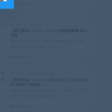
2023-07-24
2.03K
Minerva
图文解说
【图文解说】SHKD-736 OL的濕漉漉褲襪 夏目
彩春
夏目彩春SHKD-736、为了公司被社长潜规则、最后
彻底沦为泄欲工具、黑丝、肉丝、气...
2023-05-23
3.29K
Minerva
图文解说
圖文
【图文解说】JUQ-241 椎名由奈 小人得志好猖
狂 老贼奸计赚娇娘
今天我们一起来看看这部JUQ-241。 影片开始。 男主
老彻，是一家大型企业的老板。...
2023-05-14
2.2K