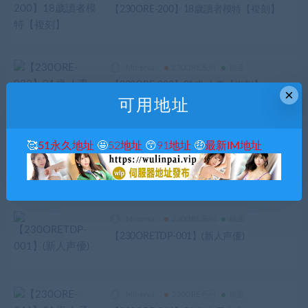
【230ORE-200】18歲讀者模特【複刻】
Minerva
230ORE系列
精選
【230ORE-082】21歳 人妻【複刻】
×
可用地址
Minerva
230ORE系列
精選
🥰
51永久地址
🤩
52地址
😙
91地址
🤑
最新IM地址
【230OREGR-002】24歲的調酒師
Minerva
230ORE系列
精選
【230ORETDP-001】(新人声優)
Minerva
230ORE系列
精選