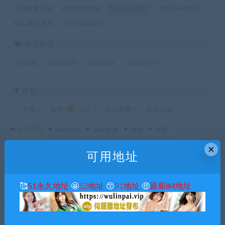
江湖收集系列
其他整理系列
230ORE系列
200GANA系列
SIRO素人系列
259LUXU系列
相关标签
230ORE
230OREG
230OREP
230ORETD
价格
全部
免费
付费
钻石免费
钻石优惠
发布日期
修改时间
评论数量
随机
热度
×
可用地址
🥰
51永久地址
🤩
52地址
😙
91地址
🤑
最新IM地址