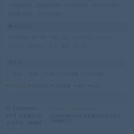
江湖收集系列
其他整理系列
230ORE系列
200GANA系列
SIRO素人系列
259LUXU系列
相关标签
300MIUM
3P・4P
M男
OL
イラマチオ
オナニー
オモチャ
お姉さん
キス・接吻
ギャル
价格
全部
免费
付费
钻石免费
钻石优惠
发布日期
修改时间
评论数量
随机
热度
Minerva
300MIUM系列
【300MIUM-954】百合酱21岁女大学生
（纯咖啡打工）