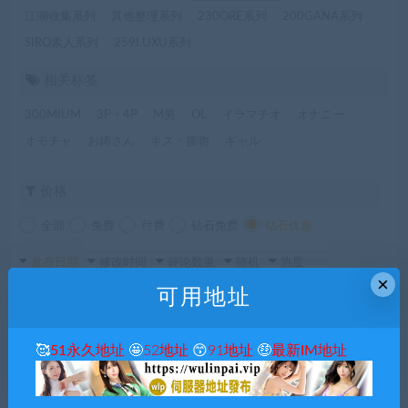
江湖收集系列
其他整理系列
230ORE系列
200GANA系列
SIRO素人系列
259LUXU系列
相关标签
300MIUM
3P・4P
M男
OL
イラマチオ
オナニー
オモチャ
お姉さん
キス・接吻
ギャル
价格
全部
免费
付费
钻石免费
钻石优惠
发布日期
修改时间
评论数量
随机
热度
×
可用地址
🥰
51永久地址
🤩
52地址
😙
91地址
🤑
最新IM地址